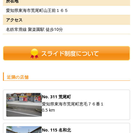
所在地
愛知県東海市荒尾町山王前１６５
アクセス
名鉄常滑線 聚楽園駅 徒歩10分
近隣の店舗
No. 311 荒尾町
愛知県東海市荒尾町恵毛７６番１
0.5 km
No. 115 名和北