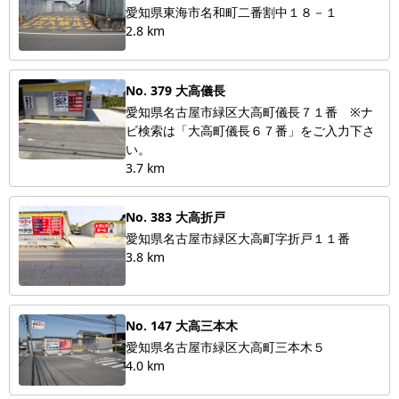
愛知県東海市名和町二番割中１８－１
2.8 km
No. 379 大高儀長
愛知県名古屋市緑区大高町儀長７１番 ※ナ
ビ検索は「大高町儀長６７番」をご入力下さ
い。
3.7 km
No. 383 大高折戸
愛知県名古屋市緑区大高町字折戸１１番
3.8 km
No. 147 大高三本木
愛知県名古屋市緑区大高町三本木５
4.0 km