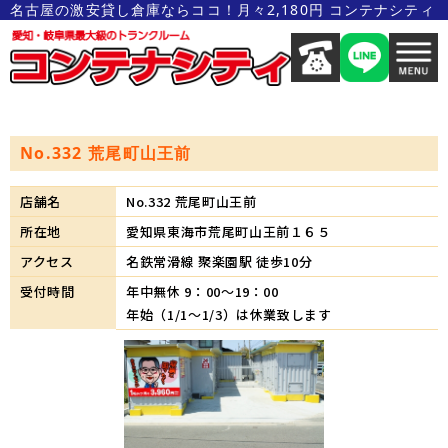
名古屋の激安貸し倉庫ならココ！月々2,180円 コンテナシティ
No.332 荒尾町山王前
店舗名
No.332 荒尾町山王前
所在地
愛知県東海市荒尾町山王前１６５
アクセス
名鉄常滑線 聚楽園駅 徒歩10分
受付時間
年中無休 9：00～19：00
年始（1/1～1/3）は休業致します