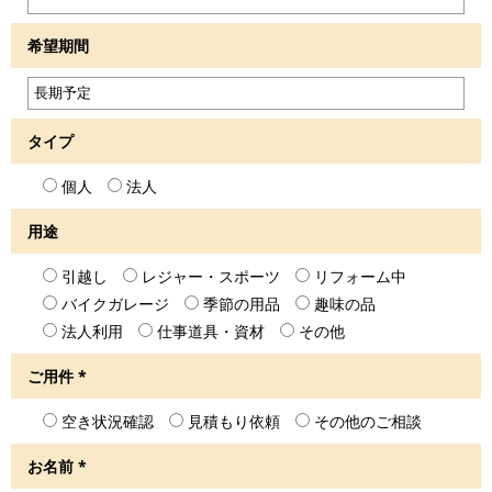
希望期間
タイプ
個人
法人
用途
引越し
レジャー・スポーツ
リフォーム中
バイクガレージ
季節の用品
趣味の品
法人利用
仕事道具・資材
その他
ご用件
*
空き状況確認
見積もり依頼
その他のご相談
お名前
*