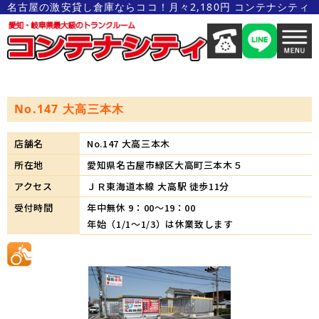
名古屋の激安貸し倉庫ならココ！月々2,180円 コンテナシティ
No.147 大高三本木
店舗名
No.147 大高三本木
所在地
愛知県名古屋市緑区大高町三本木５
アクセス
ＪＲ東海道本線 大高駅 徒歩11分
受付時間
年中無休 9：00～19：00
年始（1/1～1/3）は休業致します