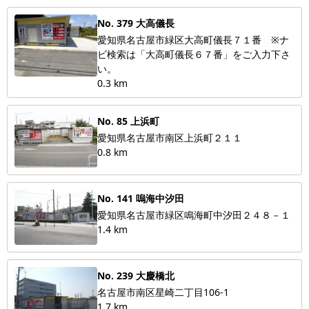
No. 379 大高儀長
愛知県名古屋市緑区大高町儀長７１番 ※ナ
ビ検索は「大高町儀長６７番」をご入力下さ
い。
0.3 km
No. 85 上浜町
愛知県名古屋市南区上浜町２１１
0.8 km
No. 141 嗚海中汐田
愛知県名古屋市緑区鳴海町中汐田２４８－１
1.4 km
No. 239 大慶橋北
名古屋市南区星崎二丁目106-1
1.7 km