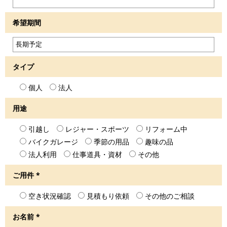
希望期間
タイプ
個人
法人
用途
引越し
レジャー・スポーツ
リフォーム中
バイクガレージ
季節の用品
趣味の品
法人利用
仕事道具・資材
その他
ご用件
*
空き状況確認
見積もり依頼
その他のご相談
お名前
*