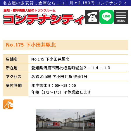
名古屋の激安貸し倉庫ならココ！月々2,180円 コンテナシティ
No.175 下小田井駅北
店舗名
No.175 下小田井駅北
所在地
愛知県清須市西枇杷島町城並２－１４－１０
アクセス
名鉄犬山線 下小田井駅 徒歩7分
受付時間
年中無休 9：00～19：00
年始（1/1～1/3）は休業致します