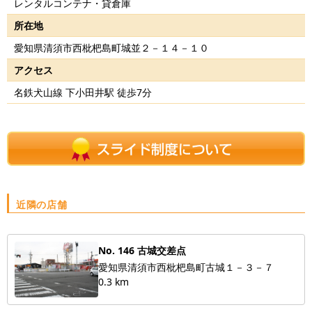
レンタルコンテナ・貸倉庫
所在地
愛知県清須市西枇杷島町城並２－１４－１０
アクセス
名鉄犬山線 下小田井駅 徒歩7分
近隣の店舗
No. 146 古城交差点
愛知県清須市西枇杷島町古城１－３－７
0.3 km