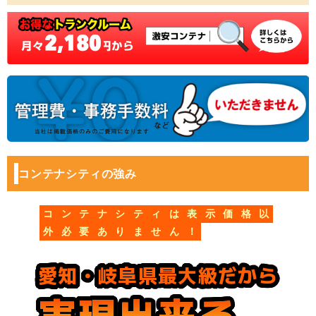
コンテナシティの強み
コ
ン
テ
ナ
シ
テ
ィ
は
表
示
価
格
以
外
必
要
あ
り
ま
せ
ん
！
愛知・岐阜県最大級だから
実現出来る
実現出来る