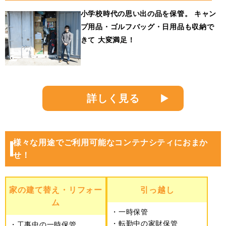
小学校時代の思い出の品を保管。
キャン
プ用品・ゴルフバッグ・日用品も収納で
きて
大変満足！
詳しく見る
様々な用途でご利用可能なコンテナシティにおまか
せ！
家の建て替え・リフォー
引っ越し
ム
一時保管
転勤中の家財保管
工事中の一時保管