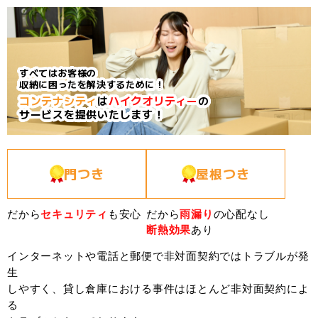
すべてはお客様の
収納に困ったを解決するために！
コンテナシティ
は
ハイクオリティー
の
サービスを提供いたします！
門つき
屋根つき
だから
セキュリティ
も安心
だから
雨漏り
の心配なし
断熱効果
あり
インターネットや電話と郵便で非対面契約ではトラブルが発
生
しやすく、貸し倉庫における事件はほとんど非対面契約によ
る