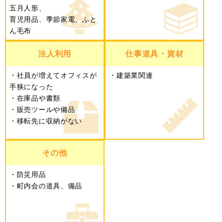
五月人形、
育児用品、季節家電、ふと
ん毛布
法人利用
仕事道具・資材
社員が増えてオフィスが
建築業関連
手狭になった
在庫品や書類
販売ツールや備品
移転先に収納がない
その他
防災用品
町内会の道具、備品